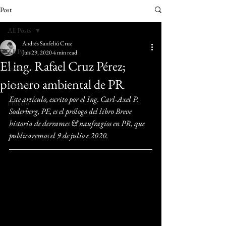
Post
All Posts
Andrés Sanfeliú Cruz
All Posts
Jun 29, 2020
4 min read
El ing. Rafael Cruz Pérez;
Ficción
pionero ambiental de PR
Historia
Este artículo, escrito por el 
Ing. Carl-Axel P. 
Proceso
Soderberg, PE, es el prólogo del libro Breve 
historia de derrames & naufragios en PR, que 
publicaremos el 9 de julio e 2020.