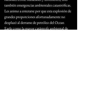
también emergencias ambientales catastróficas.  
Les animo a enterarse por que esta explosión de 
grandes proporciones afortunadamente no 
desplazó al derrame de petróleo del Ocean 
Eagle como la mayor catástrofe ambiental de 
Puerto Rico.
Les exhorto a compenetrarse con la historia 
poco divulgada sobre la contaminación de 
nuestra isla y las interioridades de esfuerzos 
encomiables para proteger el ambiente que 
comparte un protagonista de esta gesta.  Sobre 
todo, les pido que aprovechen las lecciones del 
pasado en el campo ambiental que 
magistralmente expone el autor.
Ing. Carl-Axel P. Soderberg, PE
Ex Presidente, 