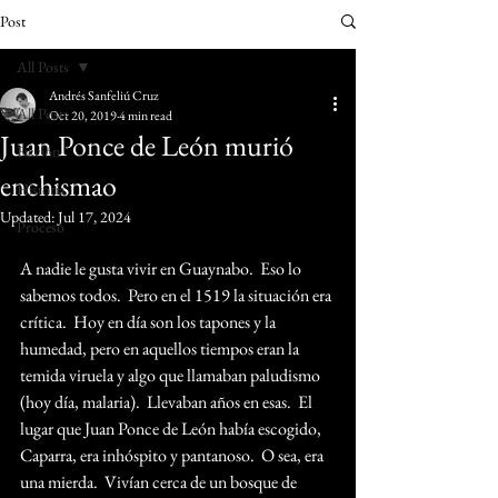
Post
All Posts
Andrés Sanfeliú Cruz
All Posts
Oct 20, 2019
4 min read
Juan Ponce de León murió
Ficción
enchismao
Historia
Updated:
Jul 17, 2024
Proceso
A nadie le gusta vivir en Guaynabo.  Eso lo 
sabemos todos.  Pero en el 1519 la situación era 
crítica.  Hoy en día son los tapones y la 
humedad, pero en aquellos tiempos eran la 
temida viruela y algo que llamaban paludismo 
(hoy día, malaria).  Llevaban años en esas.  El 
lugar que Juan Ponce de León había escogido, 
Caparra, era inhóspito y pantanoso.  O sea, era 
una mierda.  Vivían cerca de un bosque de 