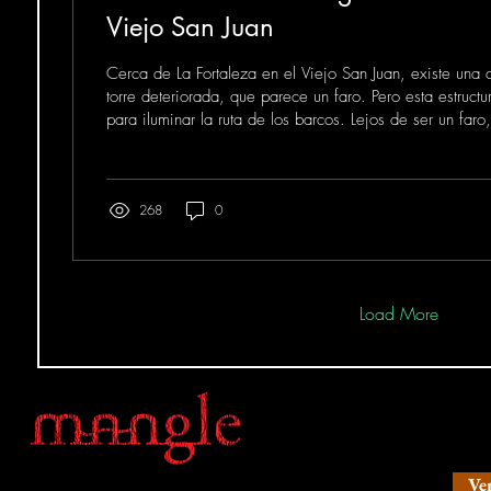
Viejo San Juan
Cerca de La Fortaleza en el Viejo San Juan, existe una 
torre deteriorada, que parece un faro. Pero esta estructu
para iluminar la ruta de los barcos. Lejos de ser un faro
abandonada torre de observación meteorológica, const
150 años.
268
0
Load More
¡A la
Ve
Una fantasía épica en la Isla de