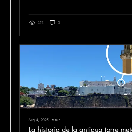
253
0
Aug 4, 2025
∙
6
min
La historia de la antigua torre me