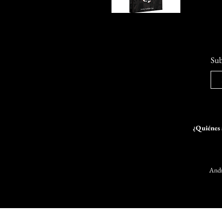
Sub
¿Quiénes 
Andr