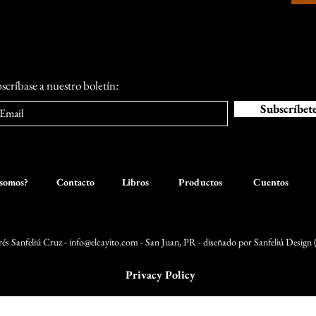
San Juan Bautista
scríbase a nuestro boletín:
Subscríbet
somos?
Contacto
Libros
Productos
Cuentos
és Sanfeliú Cruz -
info@elcayito.com
- San Juan, PR - diseñado por Sanfeliú Design 
Privacy Policy