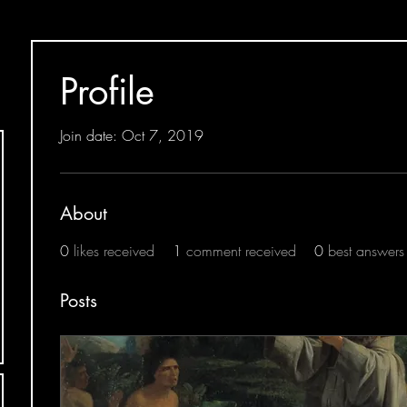
Profile
Join date: Oct 7, 2019
About
0
likes received
1
comment received
0
best answers
Posts