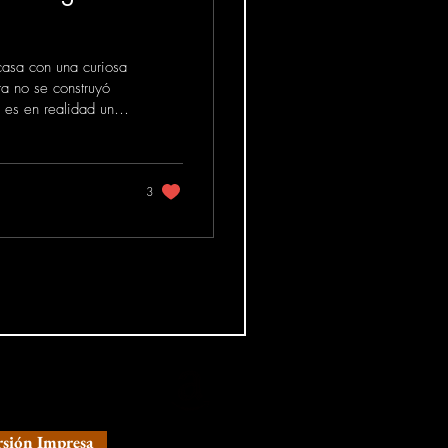
casa con una curiosa
ra no se construyó
, es en realidad una
ruída hace como
3
 venta ya!
rsión Impresa