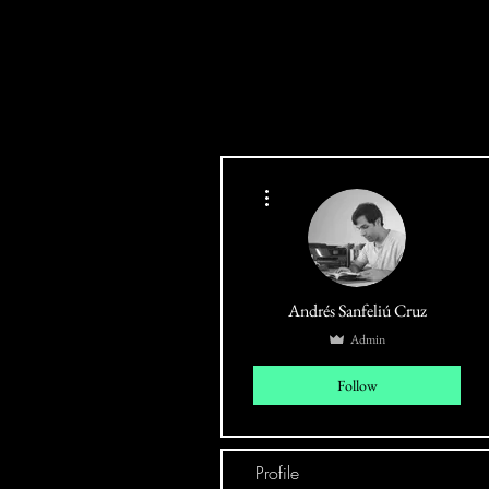
More actions
Andrés Sanfeliú Cruz
Admin
Follow
Profile