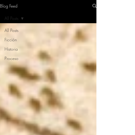
Blog Feed
All Posts
All Posts
Ficción
Historia
Proceso