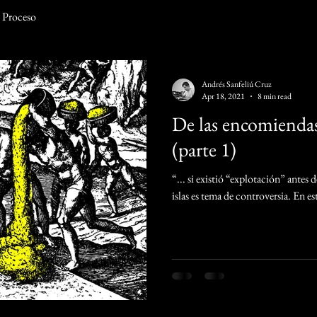
Proceso
Andrés Sanfeliú Cruz
Apr 18, 2021
8 min read
De las encomiendas 
(parte 1)
“... si existió “explotación” antes d
islas es tema de controversia. En e