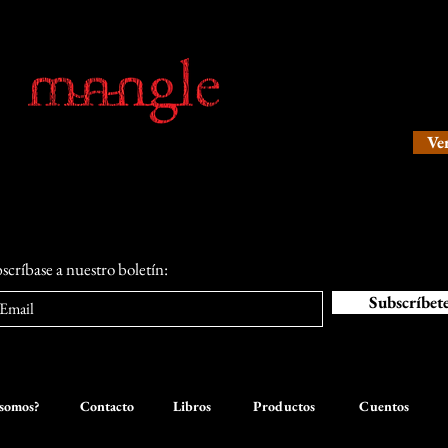
¡A la
Ve
Una fantasía épica en la Isla de
San Juan Bautista
scríbase a nuestro boletín:
Subscríbet
somos?
Contacto
Libros
Productos
Cuentos