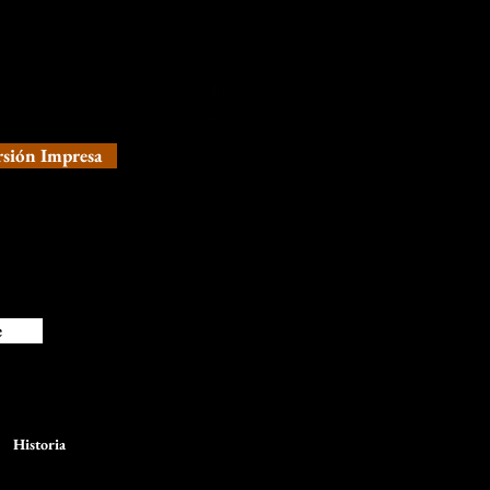
 venta ya!
rsión Impresa
e
Historia