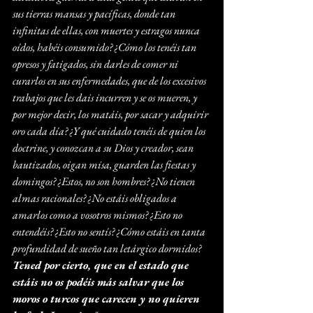
sus tierras mansas y pacíficas, donde tan 
infinitas de ellas, con muertes y estragos nunca 
oídos, habéis consumido? ¿Cómo los tenéis tan 
opresos y fatigados, sin darles de comer ni 
curarlos en sus enfermedades, que de los excesivos 
trabajos que les dais incurren y se os mueren, y 
por mejor decir, los matáis, por sacar y adquirir 
oro cada día? ¿Y qué cuidado tenéis de quien los 
doctrine, y conozcan a su Dios y creador, sean 
bautizados, oigan misa, guarden las fiestas y 
domingos? ¿Estos, no son hombres? ¿No tienen 
almas racionales? ¿No estáis obligados a 
amarlos como a vosotros mismos? ¿Esto no 
entendéis? ¿Esto no sentís? ¿Cómo estáis en tanta 
profundidad de sueño tan letárgico dormidos? 
Tened por cierto, que en el estado que 
estáis no os podéis más salvar que los 
moros o turcos que carecen y no quieren 