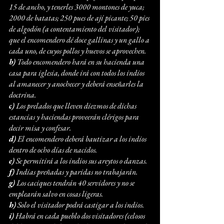
15 de ancho, y tenerles 3000 montones de yuca; 
2000 de batatas; 250 pues de ají picante; 50 pies 
de algodón (a contentamiento del visitador); 
que el encomendero dé doce gallinas y un gallo a 
cada uno, de cuyos pollos y huevos se aprovechen.
b)
 Todo encomendero hará en su hacienda una 
casa para iglesia, donde irá con todos los indios 
al amanecer y anochecer y deberá enseñarles la 
doctrina.
c)
 Los prelados que lleven diezmos de dichas 
estancias y haciendas proveerán clérigos para 
decir misa y confesar.
d)
 El encomendero deberá bautizar a los indios 
dentro de ocho días de nacidos.
e)
 Se permitirá a los indios sus areytos o danzas.
f)
 Indias preñadas y paridas no trabajarán.
g)
 Los caciques tendrán 40 servidores y no se 
emplearán salvo en cosas ligeras.
h)
 Solo el visitador podrá castigar a los indios.
i)
 Habrá en cada pueblo dos visitadores (celosos 