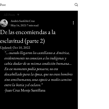
Post
All Posts
Andrés Sanfeliú Cruz
All Posts
May 14, 2021
7 min read
De las encomiendas a la
Ficción
esclavitud (parte 2)
Historia
Updated:
Oct 10, 2022
Proceso
“... cuando llegaron los castellanos a América, 
evidentemente no conocían a los indígenas y 
cabía dudar de su misma condición humana… 
En ese momento podía pensarse, no era 
descabellado para la época, que no eran hombres 
sino semihumanos, una especie a medio camino 
entre la bestia y el esclavo.”
-Juan Cruz Monje Santillana